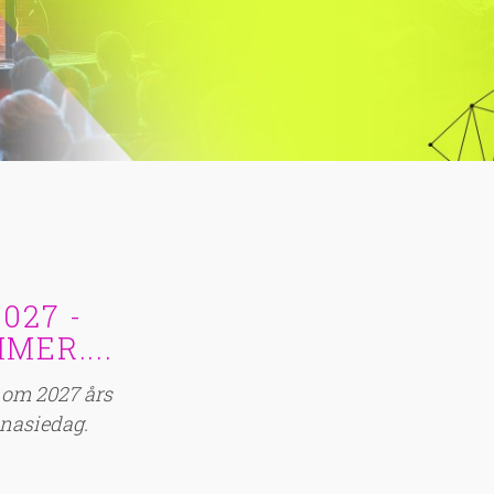
027 -
ER....
 om 2027 års
nasiedag.