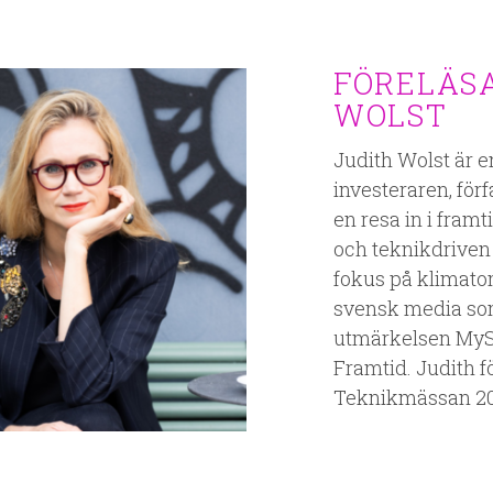
FÖRELÄSA
WOLST
Judith Wolst är 
investeraren, för
en resa in i fram
och teknikdriven
fokus på klimato
svensk media so
utmärkelsen MySp
Framtid. Judith f
Teknikmässan 20