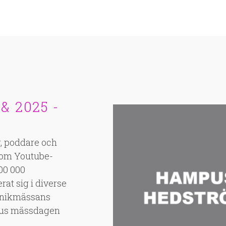
 2025 -
, poddare och
nom Youtube-
00 000
at sig i diverse
eknikmässans
pus mässdagen