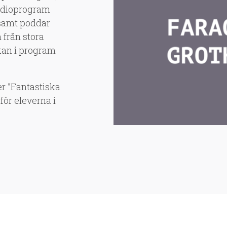
adioprogram
 samt poddar
 från stora
kan i program
 ”Fantastiska
ör eleverna i