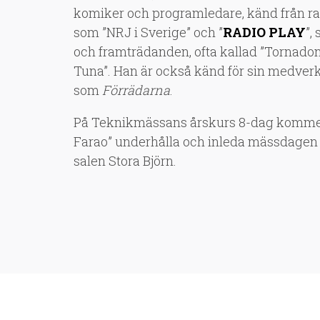
komiker och programledare, känd från r
som ”NRJ i Sverige” och ”
RADIO PLAY
”,
och framträdanden, ofta kallad ”Tornadon
Tuna”. Han är också känd för sin medver
som
Förrädarna
.
På Teknikmässans årskurs 8-dag kommer
Farao” underhålla och inleda mässdagen f
salen Stora Björn.