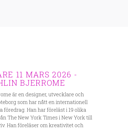
RE 11 MARS 2026 -
HLIN BJERROME
rome är en designer, utvecklare och
öteborg som har nått en internationell
 föredrag. Han har föreläst i 19 olika
t från The New York Times i New York till
iv. Han föreläser om kreativitet och