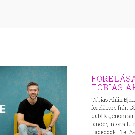
FÖRELÄSA
TOBIAS A
Tobias Ahlin Bjer
föreläsare från G
publik genom sina
länder, inför all
Facebook i Tel Av