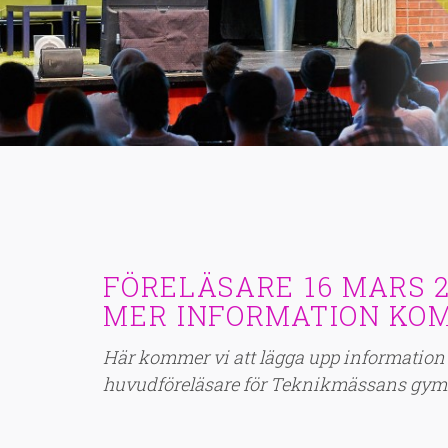
FÖRELÄSARE 16 MARS 2
MER INFORMATION KOMM
Här kommer vi att lägga upp information
huvudföreläsare för Teknikmässans gym