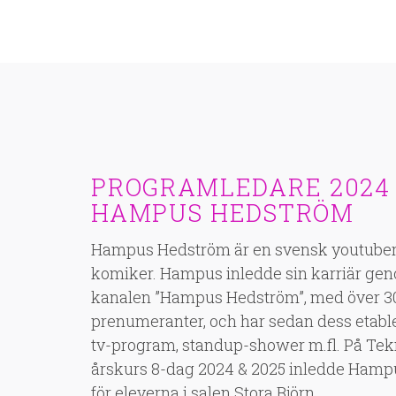
PROGRAMLEDARE 2024 &
HAMPUS HEDSTRÖM
Hampus Hedström är en svensk youtuber
komiker. Hampus inledde sin karriär ge
kanalen ”Hampus Hedström”, med över 3
prenumeranter, och har sedan dess etabler
tv-program, standup-shower m.fl. På T
årskurs 8-dag 2024 & 2025 inledde Ham
för eleverna i salen Stora Björn.